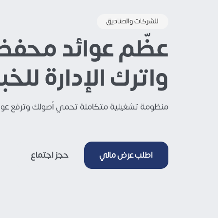
للشركات والصناديق
عظّم عوائد محف
واترك الإدارة للخبر
منظومة تشغيلية متكاملة تحمي أصولك وترفع عوائدها، مدعومة بخبرة 14 عاماً في السوق 
اطلب عرض مالي
حجز اجتماع