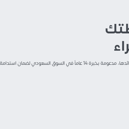
ظتك
اء
السعودي لضمان استدامة ونمو محفظتك