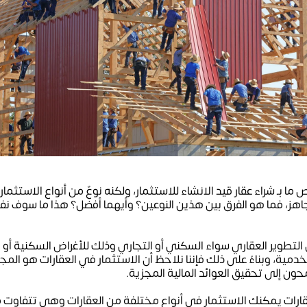
 بـ شراء عقار قيد الانشاء للاستثمار، ولكنه نوعٌ من أنواع الاستثما
جاهز، فما هو الفرق بين هذين النوعين؟ وأيهما أفضل؟ هذا ما سوف ن
التطوير العقاري سواء السكني أو التجاري وذلك للأغراض السكنية أو 
 الخدمية، وبناءً على ذلك فإننا نلاحظ أن الاستثمار في العقارات هو الم
ن إلى تحقيق العوائد المالية المجزية.
عقارات يمكنك الاستثمار في أنواع مختلفة من العقارات وهي تتفاوت 