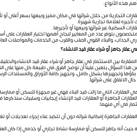
أهم هذه الأنواع:
ارات التجارية من خلال شرائها في مكان مميز وبيعها بسعر أعلى أو تأج
 تأجيره لعلامة تجارية شهيرة.
ارات السكنية عبر شرائها وبيعها أو تأجيرها.
لمتخصصون بتوفر عدد من المعايير لنجاح أهمها اختيار العقارات على أ
ي الجذاب، والبناء القوي الصلب والقرب من الخدمات والمواصلات العا
 عقار جاهز أو شراء عقار قيد الانشاء؟
المقارنة بين الاستثمار في عقار جاهز أو شراء عقار قيد الانشاءوالحقيق
عن هذا السؤال يتعين علينا أن نوضح الفرق في طبيعة كل منها على النحو
بناؤها وتجهيزها بشكل كامل، وتجهيز كافة الأوراق والمستندات الرس
ال الاتفاق على شرائها.
هي العقارات التي ما زالت قيد البناء فهي غير مجهزة للسكن أو ممارس
قارات الجاهزة أو العقارات قيد الإنشاء إيجابيات وسلبيات سنذكرها في
تثمار في أي منهما:
لعقارات الجاهزة إمكانية شرائه دون أن تتكبد عناء إجراء تعديلات أو تغي
ه حيث أنه جاهز للسكن أو ممارسة نشاط تجاري أو خدمي إذا كان العقار ت