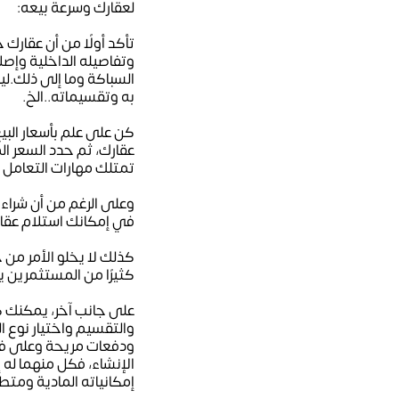
لعقارك وسرعة بيعه:
تأكد أولًا من أن عقارك
وتفاصيله الداخلية وإصل
السباكة وما إلى ذلك.لي
به وتقسيماته..الخ.
كن على علم بأسعار البي
عقارك، ثم حدد السعر ال
تمتلك مهارات التعامل 
وعلى الرغم من أن شراء
في إمكانك استلام عقار
كذلك لا يخلو الأمر من 
كثيرًا من المستثمرين ي
على جانب آخر، يمكنك 
والتقسيم واختيار نوع ا
ودفعات مريحة وعلى فترا
الإنشاء، فكل منهما له إ
إمكانياته المادية ومتط