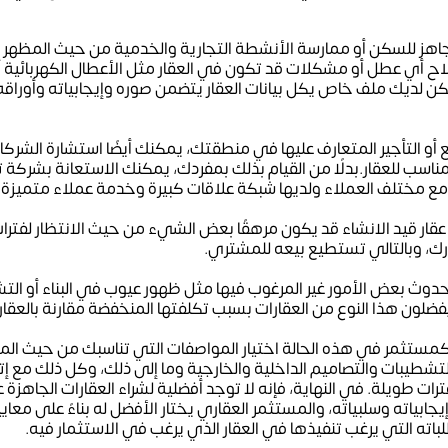
 جاهز للسكن أو ممارسة الأنشطة التجارية والخدمية من حيث المظهر ا
اح أي عطل أو مشكلات قد تكون في العقار مثل الأعطال الكهربائية أو م
كن لديك ملف خاص يكل بيانات العقار يتضمن صوره وإيجابياته وأوراق
ع أو التأجير المتعارف عليها في منطقتك، يمكنك أيضًا استشارة الشرك
مناسب للعقار.بدلًا من القيام بذلك بمفردك، يمكنك الاستعانة بشركة
مع مختلف العملاء ولديها شبكة علاقات كبيرة وخدمة عملاء متميزة.
 عقار قيد الانشاء قد يكون مرهقًا بعض الشيء من حيث الانتظار لفت
ك، وبالتالي تستطيع بيعه للمشتري.
حدوث بعض الأمور غير المرغوب فيها مثل ظهور عيوب في البناء أو التش
فضلون هذا النوع من العقارات بسبب تكلفتها المنخفضة مقارنة بالعقار
كمستثمر في هذه الحالة اختيار المواصفات التي تناسبك من حيث ا
لتشطيبات والتصاميم الداخلية والخارجية وما إلى ذلك، وكل ذلك مع إ
ت طويلة. في النهاية، فإنه لا توجد أفضلية لشراء العقارات الجاهزة ع
يجابياته وسلبياته، والمستثمر العقاري يختار الأفضل له بناءً على معا
لباته التي يرغب تنفيذها في العقار الذي يرغب في الاستثمار فيه.