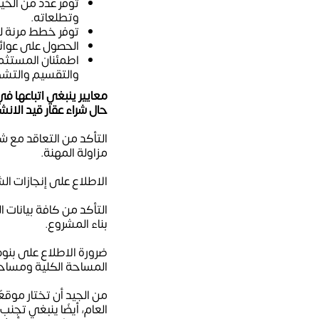
توفر عدد من الخيا
وتطلعاته.
توفر خطط مرنة لت
الحصول على عوائد 
اطمئنان المستثمر
والتقسيم والتش
معايير ينبغي اتباعها في
حال شراء عقار قيد الان
التأكد من التعاقد مع
مزاولة المهنة.
الاطلاع على إنجازات ال
التأكد من كافة بيانات
بناء المشروع.
ضرورة الاطلاع على بنود
المساحة الكلية ومساحة 
من الجيد أن تختار موقعً
العام، أيضًا ينبغي تج