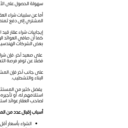
سهولة الحصول على الأور
أما عن سلبيات شراء العق
المشتري إلى دفع ثمنه ن
إيجابيات شراء عقار قيد 
بعض الشركات الهندسية 
على صعيد آخر، فإن شراء
فضلًا عن توفر فرصة الت
على جانب آخر فإن المشتر
البناء والتشطيب.
يفضل كثير من المستثمر
استلامهم له، أو تأجيره،
لصاحب العقار عوائد استث
أسباب إقبال عدد من الم
الشراء بأسعار أقل 