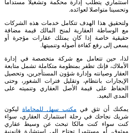
استثماري يتطلب إدارة محكمة وتشغيلا مستداما 
وتحسينا متواصلا لعوائده.
ولتحقيق هذا الهدف تتكامل خدمات هذه الشركات 
مع الوساطة العقارية لمنح المالك قيمة مضافة 
حقيقية خاصة إذا كان يمتلك عقارات مؤجرة أو 
يسعى إلى رفع كفاءة أصوله وتنميتها.
لذا، حين تتعامل مع شركة متخصصة في إدارة 
الأملاك، فإنك تظفر بمنظومة متكاملة تشمل متابعة 
العقار وصيانته وإدارة شؤون المستأجرين، وتحصيل 
الإيجارات بانتظام، وتقليل فترات الشغور، وحتى 
الحفاظ على قيمة الأصل العقاري وتنميته على 
المدى البعيد.
يمكنك أن تثق في 
مكتب سهل للمحاماة
 ليكون 
شريك نجاحك في رحلة استثمارك العقاري، سواء 
كنت سواء كنت مالكا تبحث عن وسيط عقاري 
موثوق، أو مستثمرا تحتاج إلى استشارة قانونية 