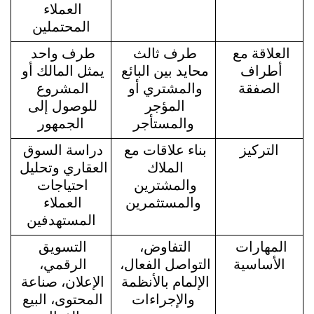
العملاء 
المحتملين
العلاقة مع 
طرف ثالث 
طرف واحد 
أطراف 
محايد بين البائع 
يمثل المالك أو 
الصفقة
والمشتري أو 
المشروع 
المؤجر 
للوصول إلى 
والمستأجر
الجمهور
التركيز
بناء علاقات مع 
دراسة السوق 
الملاك 
العقاري وتحليل 
والمشترين 
احتياجات 
والمستثمرين
العملاء 
المستهدفين
المهارات 
التفاوض، 
التسويق 
الأساسية
التواصل الفعال، 
الرقمي، 
الإلمام بالأنظمة 
الإعلان، صناعة 
والإجراءات
المحتوى، البيع 