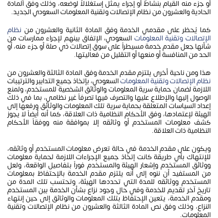
أو جزء منه القيام بنشاط أو إجراء يمثل إستغلالاً لوضعه، وذلك وفق المادة
الحادية والعشرون من نظام الإتصالات وتقنية المعلومات السعودي الجديد.
كما يُحظر على مقدمي الخدمة وفق المادة الثانية والعشرون من
نظام
الإتصالات وتقنية المعلومات
السعودي، الإتفاق بينهم لإجراء ممارسات من
شأنها جعل مقدم خدمة مسيطراً على سوق إتصالات ذي صلة أو جزء منه، أو
الحد من المنافسة أو منعها أو التقليل من فعاليتها.
هذا ومن ناحية أخرى يلتزم مقدم الخدمة وفق المادة الثالثة والعشرون من
نظام الإتصالات وتقنية المعلومات
السعودي، بإتخاذ جميع التدابير والترتيبات
اللازمة لضمان حماية سرية المعلومات والوثائق الشخصية للمستخدم، ولمنع
الوصول إليها والإطلاع عليها والتصرف فيها تصرفاً غير نظامي، بما في ذلك
إعداد السياسات المتعلقة بحماية سرية تلك المعلومات والوثائق ورفعها إلى
الهيئة لإعتمادها، وفق الأحكام النظامية ذات العلاقة، كما أنه أيضاً لا يجوز
كشف معلومات المستخدم أو وثائقه إلا بموافقة منه ووفقاً الأحكام
النظامية ذات العلاقة.
ويكون على مقدم الخدمة في حالة تعرض معلومات المستخدم أو وثائقه،
للإنتهاك بأي طريقة كانت إتخاذ جميع الإجراءات اللازمة لحماية معلومات
ووثائق المستخدم وإشعار الهيئة والمستخدم فوراً بتفاصيل الواقعة، ولعل
من المستفيد أن ننوه إلى أنه يلتزم مقدم الخدمة بالإحتفاظ بمعلومات
المستخدم ووثائقه للمدة التي تحددها الهيئة، وتحتسب تلك المدة من
تاريخ آخر تقديم للخدمة وفي حال وجود نزاع بشأن الخدمة بين المستخدم
ومقدم الخدمة، يتعين الإحتفاظ بتلك المعلومات والوثائق إلى حين إنتهاء
النزاع، وذلك وفق نص المادة الثالثة والعشرون من نظام الإتصالات وتقنية
المعلومات.