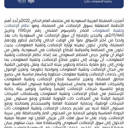
أصدرت المملكة العربية السعودية في منتصف العام الحالي 2022م أحد أهم
الأنظمة المتعلقة بسوق الإتصالات في المملكة، وهو
نظام الإتصالات
وتقنية المعلومات
الصادر بالمرسوم الملكي رقم (م/106) وتاريخ
2/11/1443هـ، والجدير بالإشارة أن سوق الإتصالات في السعودية بات يعد
واحداً من أكثر الأسواق نمواً في الوقت الحالي والداعم لتطور وإزدهار
المملكة، والذي تكون تبعيته لوزارة الإتصالات وتقنية المعلومات، بحيث
تكون هي المنظمة والمراقبة لقطاع الإتصالات في السعودية، ولعل من
الهام أن نوضح حرص المنظم السعودي عند إعداد نظام الإتصالات وتقنية
المعلومات، أن يهدف إلى تطوير قطاع الإتصالات وتقنية المعلومات بما
يؤدي إلى رفع كفاية خدماته وتطوير بنيته التحتية، ونقل وتوطين التقنية
في مجال الإتصالات وتقنية المعلومات ومواكبة تطورها، وتعزيز الوصول
إلى خدمات الإتصالات وتقنية معلومات متطورة وبأسعار مناسبة في جميع
مناطق المملكة، وتعزيز تنافسية قطاع الإتصالات وتقنية المعلومات
والشركات العاملة فيه وضمان إستمرارية وفاعلية مستوى المنافسة فيه
ورفع تنافسية شركات الإتصالات إقليمياً وعالمياً، وتوفير بيئة جاذبة
للإستثمار في قطاع الإتصالات وتقنية المعلومات وإستقطاب الشركات
الدولية الرائدة في المجالات ذات الأولوية للقطاع ورفع مستوى عمل
الشركات الوطنية، وحماية المصلحة العامة والمستخدم ومصالحه ورفع
مستوى الثقة لديه عبر تقديم خدمات الإتصالات وتقنية المعلومات ذات
الجودة المناسبة وتوفير الحماية من المحتوى الضار والمحافظة على سرية
الإتصالات، وبناء على ما سبق لعلك الأن عزيزي القارئ تود معرفة كيفية
الدخول إلى سوق الإتصالات السعودي والإستفادة منه، حيث سنقوم ببيان
كيفية الحصول على تراخيص خدمات الإتصالات في السعودية وتوضيح كافة