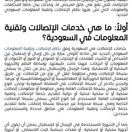
الإلتزامات التي تقع على عاتق المرخص له، وكذلك بيان كافة المخالفات
والعقوبات التي نص عليها نظام الإتصالات وتقنية المعلومات السعودي
الجديد.
أولاً: ما هي خدمات الإتصالات وتقنية
المعلومات في السعودية؟
خدمات الإتصالات في السعودية وفق
نظام الإتصالات وتقنية المعلومات
السعودي الجديد في مادته الأولى عبارة عن كل إرسال أو إستقبال بين
الأشخاص أو الأشياء للعلامات أو الإشارات أو النصوص أو الصور أو الأصوات أو
المعلومات أو البيانات، مهما كانت طبيعتها، بوساطة النظم والأجهزة
السلكية أو اللاسلكية، وهذا الإرسال والإستقبال يتم من خلال ما يسمى
بشبكة الإتصالات وهي منظومة لنقل أي نوع من الإتصالات عن طريق
إستعمال الطاقة الكهربائية أو المغناطيسية أو الكهرومغناطيسية أو غيرها،
والجدير بالذكر أن لشبكة الإتصالات في المملكة السعودية نوعان، النوع
الأول
يسمى بشبكة الإتصالات العامة وهي منظومة أو منظومات إتصالات
سلكية أو لا سلكية محلية أو دولية لتقديم خدمة الإتصالات وتقنية
المعلومات العامة للمستخدم، أما النوع الثاني يسمى بشبكة الإتصالات
الخاصة وهي شبكة محدودة غير مرتبطة بشبكة إتصالات عامة لتقديم
خدمة الإتصالات وتقنية المعلومات في مناطق محددة ولمستخدمين
محددين.
كما أن الأجهزة المستخدمة في الإرسال أو الإستقبال يمكن أن تكون أي
أجهزة سلكية أو لاسلكية، أو معدات حساسة للبث اللاسلكي، أو أجهزة