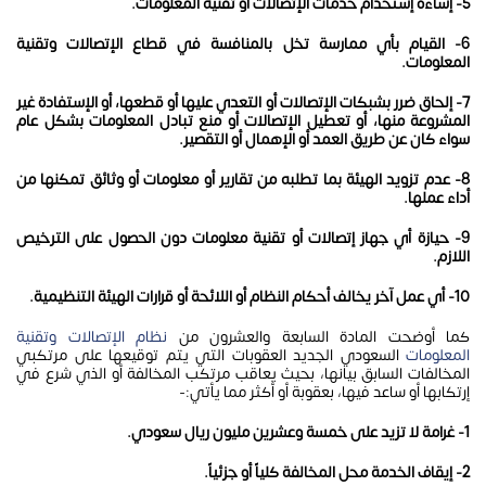
5- إساءة إستخدام خدمات الإتصالات أو تقنية المعلومات.
6- القيام بأي ممارسة تخل بالمنافسة في قطاع الإتصالات وتقنية
المعلومات.
7- إلحاق ضرر بشبكات الإتصالات أو التعدي عليها أو قطعها، أو الإستفادة غير
المشروعة منها، أو تعطيل الإتصالات أو منع تبادل المعلومات بشكل عام
سواء كان عن طريق العمد أو الإهمال أو التقصير.
8- عدم تزويد الهيئة بما تطلبه من تقارير أو معلومات أو وثائق تمكنها من
أداء عملها.
9- حيازة أي جهاز إتصالات أو تقنية معلومات دون الحصول على الترخيص
اللازم.
10- أي عمل آخر يخالف أحكام النظام أو اللائحة أو قرارات الهيئة التنظيمية.
كما أوضحت المادة السابعة والعشرون من
نظام الإتصالات وتقنية
المعلومات
السعودي الجديد العقوبات التي يتم توقيعها على مرتكبي
المخالفات السابق بيانها، بحيث يعاقب مرتكب المخالفة أو الذي شرع في
إرتكابها أو ساعد فيها، بعقوبة أو أكثر مما يأتي:-
1- غرامة لا تزيد على خمسة وعشرين مليون ريال سعودي.
2- إيقاف الخدمة محل المخالفة كلياً أو جزئياً.