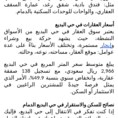
مثل: فندق بادية، شقق رغد، عمارة السقف 
العقاري، والواحات للوحدات السكنية بالدمام.
أسعار العقارات في حي البديع
يعتبر سوق العقار في 
حي البديع
 من الأسواق 
النشطة، حيث يشهد حركة بيع وشراء 
و
إيجار
 مستمرة، وتختلف الأسعار بناءً على عدة 
عوامل: موقع العقار، مساحته، نوعه، وحالته.
يبلغ متوسط سعر المتر المربع في حي البديع 
2,966 ريال سعودي، مع تسجيل 138 صفقة 
عقارية، وانخفاض سنوي بنسبة 49.9%، الأمر الذي 
يمثل فرصةً جيدةً للمشترين الراغبين في 
الاستثمار أو السكن.
نصائح للسكن والاستقرار في حي البديع الدمام
إذا كنت تفكر في الانتقال إلى حي البديع، فإليك 