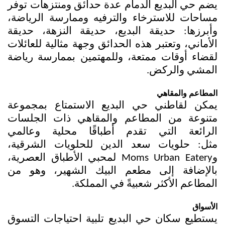
يضم حي البديع الدمام عدة حدائق ومنتزهات توفر 
مساحات للاسترخاء والترفيه وممارسة الرياضة، 
وأبرزها: حديقة البديع، حديقة النزهة، حديقة 
الأماني، وتعتبر هذه الحدائق وجهة مثالية للعائلات 
لقضاء أوقات ممتعة، وللمهتمين بممارسة رياضة 
المشي والركض.
المطاعم والمقاهي
يمكن لقاطني حي البديع الاستمتاع بمجموعة 
متنوعة من المطاعم والمقاهي ذات الجلسات 
الرائعة التي تقدم أطباقًا محلية وعالمي 
مثل: حلويات سعد الدين للحلويات الشرقية، 
وMoms Urban Eatery لمحبي الأطباق العصرية، 
بالإضافة إلى مطعم البيك الشهير، وهو من 
المطاعم الأكثر شعبيةً في المملكة.
الأسواق
يستطيع سكان 
حي البديع
 تلبية احتياجات التسوق 