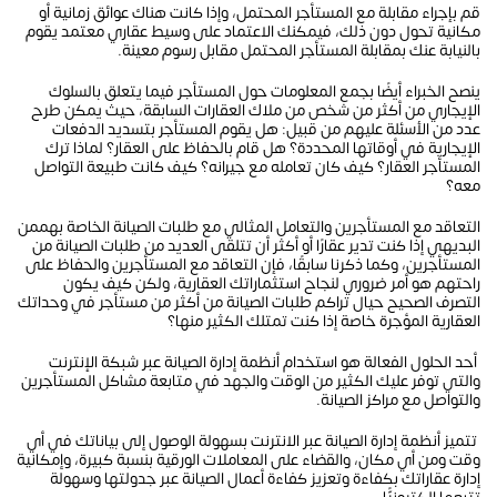
قم بإجراء مقابلة مع المستأجر المحتمل، وإذا كانت هناك عوائق زمانية أو
مكانية تحول دون ذلك، فيمكنك الاعتماد على وسيط عقاري معتمد يقوم
بالنيابة عنك بمقابلة المستأجر المحتمل مقابل رسوم معينة.
ينصح الخبراء أيضًا بجمع المعلومات حول المستأجر فيما يتعلق بالسلوك
الإيجاري من أكثر من شخص من ملاك العقارات السابقة، حيث يمكن طرح
عدد من الأسئلة عليهم من قبيل: هل يقوم المستأجر بتسديد الدفعات
الإيجارية في أوقاتها المحددة؟ هل قام بالحفاظ على العقار؟ لماذا ترك
المستأجر العقار؟ كيف كان تعامله مع جيرانه؟ كيف كانت طبيعة التواصل
معه؟
التعاقد مع المستأجرين والتعامل المثالي مع طلبات الصيانة الخاصة بهممن
البديهي إذا كنت تدير عقارًا أو أكثر أن تتلقى العديد من طلبات الصيانة من
المستأجرين، وكما ذكرنا سابقًا، فإن التعاقد مع المستأجرين والحفاظ على
راحتهم هو أمر ضروري لنجاح استثماراتك العقارية، ولكن كيف يكون
التصرف الصحيح حيال تراكم طلبات الصيانة من أكثر من مستأجر في وحداتك
العقارية المؤجرة خاصة إذا كنت تمتلك الكثير منها؟
أحد الحلول الفعالة هو استخدام أنظمة إدارة الصيانة عبر شبكة الإنترنت
والتي توفر عليك الكثير من الوقت والجهد في متابعة مشاكل المستأجرين
والتواصل مع مراكز الصيانة.
تتميز أنظمة إدارة الصيانة عبر الانترنت بسهولة الوصول إلى بياناتك في أي
وقت ومن أي مكان، والقضاء على المعاملات الورقية بنسبة كبيرة، وإمكانية
إدارة عقاراتك بكفاءة وتعزيز كفاءة أعمال الصيانة عبر جدولتها وسهولة