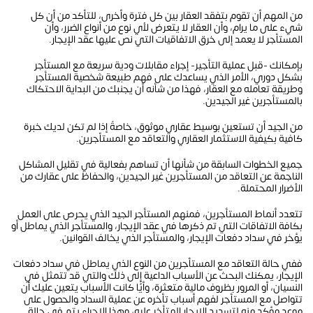
من المهم أن تقوم بتفقد العقار بين كل فترة وأخرى، للتأكد من أن كل
شيء على ما يرام، وأن العقار لا يتعرض لأي نوع من أنواع الضرر، وأن
المستأجر لا يعمد إلى خرق الاتفاقيات التي نص عليها عقد الإيجار.
بإمكانك -قبل عملية التأجير- إجراء مقابلات ودية سريعة مع المستأجر
بشكل دوري، الأمر الذي يساعدك على فهم طبيعة شخصية المستأجر
وطريقة تعامله مع العقار، فهذا من شأنه أن يجنبك من البداية الاحتكاك
بالمستأجرين غير الجيدين.
من الجيد أن تستعين بوسيط عقاري موثوق، خاصةً إذا لم تكن لديك خبرة
كافية بكيفية الاستثمار العقاري والتعاقد مع المستأجرين.
جميع الخطوات السابقة من شأنها أن تساهم بفعالية في تقليل المشاكل
الناجمة عن التعاقد من المستأجرين غير الجيدين، والحفاظ على عقارك من
الأضرار المحتملة.
تتعدد أنماط المستأجرين، فمنهم المستأجر الجيد الذي يحرص على العمل
بكافة الاتفاقات التي تم ذكرها في عقد الإيجار، والمستأجر الذي يماطل أو
يؤخر في سداد دفعات الإيجار، والمستأجر الذي يخالف القوانين.
ففي حالة التعاقد مع المستأجرين من النوع الذي يماطل في سداد دفعات
الإيجار، يمكنك البحث عن الأسباب الداعية إلى ذلك والتي قد تتمثل في
النسيان، أو المرور بظروف مالية متعثرة، وأيًّا كانت الأسباب يتعين عليك أن
تتواصل مع المستأجر لفهم أسباب تأخره عن عملية السداد والحصول على
موعد مؤكد منه لتسديد الإيجار المتأخر عليه، وهذا الإجراء يتم في حالة