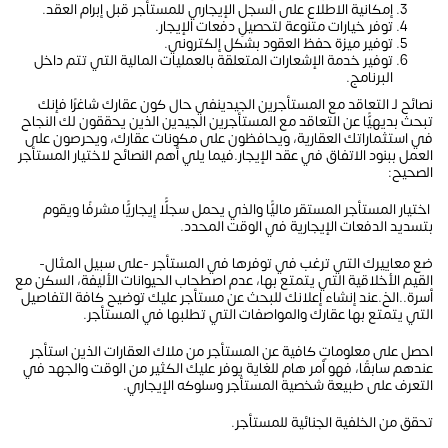
إمكانية الاطلاع على السجل الإيجاري للمستأجر قبل إبرام العقد.
توفر خيارات متنوعة لتحصيلِ دفعات الإيجار.
توفير ميزة حفظ العقود بشكل إلكتروني.
توفير خدمة الإشعارات المتعلقة بالعمليات المالية التي تتم داخل
البرنامج.
نصائح لـ التعاقد مع المستأجرين الجيدينفي حال كون عقارك شاغرًا فإنك
تبحث بديهيًّا عن التعاقد مع المستأجرين الجيدين الذين يحققون لك النجاح
في استثماراتك العقارية، ويحافظون على مكونات عقارك، ويحرصون على
العمل ببنود الاتفاق في عقد الإيجار.فيما يلي أهم النصائح لاختيار المستأجر
الصحيح:
اختيار المستأجر المستقر ماليًّا والذي يحمل سجلًّا إيجاريًّا مشرفًا ويقوم
بتسديد الدفعات الإيجارية في الوقت المحدد.
ضع معاييرك التي ترغب في توفرها في المستأجر -على سبيل المثال-
القيم الأخلاقية التي يتمتع بها، عدم اصطحاب الحيوانات الأليفة، السكن مع
أسرة..الخ.عند إنشاء إعلانك للبحث عن مستأجر عليك توضيح كافة التفاصيل
التي يتمتع بها عقارك والمواصفات التي تطلبها في المستأجر.
احصل على معلوماتٍ كافية عن المستأجر من ملاك العقارات الذين استأجر
عندهم سابقًا، فهو أمر هام للغاية يوفر عليك الكثير من الوقت والجهد في
التعرف على طبيعة شخصية المستأجر وسلوكه الإيجاري.
تحقق من الخلفية الجنائية للمستأجر.