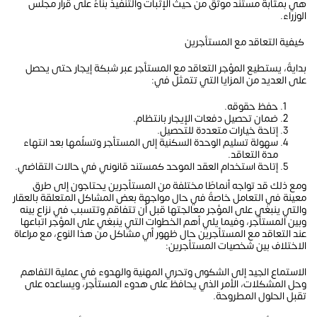
هي بمثابة مستند موثق من حيث الإثبات والتنفيذ بناءً على قرار مجلس
الوزراء.
كيفية التعاقد مع المستأجرين
بدايةً، يستطيع المؤجر التعاقد مع المستأجر عبر شبكة إيجار حتى يحصل
على العديد من المزايا التي تتمثل في:
حفظ حقوقه.
ضمان تحصيل دفعات الإيجار بانتظام.
إتاحة خيارات متعددة للتحصيل.
سهولة تسليم الوحدة السكنية إلى المستأجر وتسلّمها بعد انتهاء
مدة التعاقد.
إتاحة استخدام العقد الموحد كمستند قانوني في حالات التقاضي.
ومع ذلك قد تواجه أنماطًا مختلفة من المستأجرين يحتاجون إلى طرق
معينة في التعامل خاصةً في حال مواجهة بعض المشاكل المتعلقة بالعقار
والتي ينبغي على المؤجر معالجتها قبل أن تتفاقم وتتسبب في نزاع بينه
وبين المستأجر، وفيما يلي أهم الخطوات التي ينبغي على المؤجر اتباعها
عند التعاقد مع المستأجرين حال ظهور أي مشاكل من هذا النوع، مع مراعاة
الاختلاف بين شخصيات المستأجرين:
الاستماع الجيد إلى الشكوى وتحري المهنية والهدوء في عملية التفاهم
وحل المشكلات، الأمر الذي يحافظ على هدوء المستأجر، ويساعده على
تقبل الحلول المطروحة.