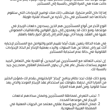
كانت هذه هي المرة الأولى بالنسبة إلى المستأجر.
إما إذا كان الأمر متكررًا، فيتطلب ذلك منك توضيح الإجراءات التي ستقوم
باتخاذها ضد المستأجر في حال تأخره عن السداد لفترة طويلة.
النوع الآخر من أنواع المستأجرين هم الذين يسددون دفعات الإيجار في
موعدها، ومع ذلك قد يعمدون إلى خرق القوانين والاتفاقيات المنصوص
عليها في العقد، وربما أدى بهم الأمر إلى إلحاق أضرار بالغة بالعقار.
في هذه الحالة يتعين عليك أيضا تقييم الضرر والتواصل مع المستأجر لإخباره
أنك غير راض تمامًا عن هذا السلوك، والبدء بعملية الإنذار ثم اتخاذ الإجراءات
القانونية في حالة عدم استجابة المستأجر.
إن تجنب التعاقد مع المستأجرين غير الجيدين، أو القدرة على التعامل الجيد
معهم يساعدك بشكل عام على أن يكون الاستثمار العقاري مصدر ربح جيد
بالنسبة لك.
ومع ذلك فإنك تجد نظام برنامج "إيجار" الإلكتروني يقدم لك كمؤجر الكثير
من المزايا التي تحفظ حقوقك عبر استخدام عقد الإيجار الموحد والذي يعد
سندا قانونيا، ومن أهم هذه المزايا:
تجنب التعرض لمماطلة المستأجرين وضمان سدادهم لدفعات
الإيجار في موعدها المحدد.
ضمان التعامل مع وسيط عقاري معتمد من الجهات المعنية في
المملكة العربية السعودية.