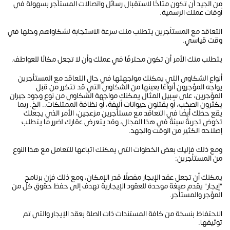
من الجيد أن تكون متاحًا لاستقبال رسائل واتصالات المستأجر بسهولة في
أوقات عملك الرسمية.
التعاقد مع المستأجرين يتطلب منك سرعة الاستجابة لشكاواهم وحلها في
وقت قياسي.
يتطلب منك الأمر أن تكون محترفًا في عملك وأن لا تجعل مكانًا للعواطف.
أنواع الشكاوى التي يمكنك مواجهتها في حال التعاقد مع المستأجرين
يواجه المؤجرون أنواعًا بعينها من الشكاوى التي قد تتكرر من قبَل
المؤجرين، على سبيل المثال يمكنك مواجهة الشكاوي من نوع وجود جيران
يكثرون الصخب، أو يقتنون حيوانات أليفة، أو نظافة الممتلكات.. الخ. ربما
يقع حظك أيضًا في التعاقد مع مستأجرين مزعجين، الأمر الذي يجعلك
تخوض تجربةً سيئةً في هذا المجال، وقد يتعرض عقارك لضرر ما يتطلب
إصلاحه الكثير من الوقت والجهد.
ومع ذلك فإليك بعض الخطوات التي يمكنك اتباعها للتعامل مع هذا النوع
من المستأجرين:
يمكنك أن تجعل عقد الإيجار مفصلًا قدر الإمكان، ومع ذلك فإن برنامج
"إيجار" يقدم صيغة موحدة للعقود الإيجارية تهدف إلى حفظ حقوق كل من
المؤجر والمستأجر.
الاحتفاظ بنسخة من كافة المستندات ذات الصلة بعقد الإيجار والتي تم
توثيقها.