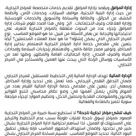
إدارة المرافق
ويقصد بإدارة المرافق تقديم خدمات متخصصة للمراكز التجارية،
من حيث إدارة البنية التحتية، مواقف السيارات، وخدمات الأمن، وأنظمة
الكشف عن الحرائق، والطاقة والسباكة والتسويق والخدمات اللوجستية
وإدارة العلاقات وغرف الاجتماعات.. الخ. وفي هذا الصدد تقوم شركات إدارة
المرافق بإجراء عدد من البحوث متعلقة بالمراكز التجارية للتعرف على
احتياجاتها والإجابة عن بعض الأسئلة من قبيل: ما هو الموقع المناسب . نوع
المركز التجاري الذي يمكن إنشاؤه؟ ما هو نمط العملاء المحتملين؟ أيضًا
يتعين على مقدمي خدمة ادارة المراكز التجارية الاهتمام بتدابير إدارة
المخاطر، وتوفير مصدر طاقة كافي، والاهتمام بإجراءات السلامة وإمدادات
المياه والصرف الصحي، إدارة الجماليات العامة والمظهر، وكلها تعد من
الأساسيات ووسائل الراحة التي يبحث عنها العميل والمستأجر في المركز
التجاري.
الإدارة المالية
تهدف الإدارة المالية إلى التخطيط للمستقبل للمركز التجاري
لضمان التدفق النقدي الإيجابي، كما تعمل على تحديد وإدارة المخاطر،
وبمعنى آخر، يتعين على مقدمي خدمة الإدارة المالية القيام بعدد من
المهام والتي يتمثل أهمها في: وضع نظام محاسبي لتتبع الفواتير
والديون والمقبوضات النقدية وتحصيل الدخل، وتنظيم الموارد لإجراء مراجعة
سنوية تتميز بالكفاءة والفعالية.
كيف تنشئ مراكز تجارية ناجحة؟
لا تستطيع نسبة كبيرة من المراكز التجارية
الصمود كمراكز تسوق ناجحة لفترات طويلة بسبب عدم التخطيط والتركيز
على المستهلك أو العميل، لذا تساهم احترافية ادارة المراكز التجارية بشكل
كبير في نجاحها، ولضمان استهداف الجمهور المناسب فإنه ينبغي تحقيق
البنود التالية: تحديد الموقع المناسب. تقسيم مساحة المركز التجاري بشكل