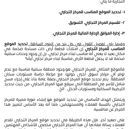
التجارية ما يلي:
١- تحديد الموقع المناسب للمركز التجاري.
٢- تقسيم المركز التجاري. التسويق.
٣- إدارة المرافق الإدارة المالية للمركز التجاري.
وفيما يلي تفصيل القول في كل بند من البنود السابقة:
تحديد الموقع
المناسب للمركز التجاري
إن امتلاك قطعة أرض ذات مساحة ضخمة في
مكان بعيد لا يعني أنه مناسب لبناء مركز تجاري، بل إن وجود وحدات سكنية
ضخمة قد لا يجعل قطعة الأرض مناسبةً لبناء مركز تجاري أيضًا!
فالموقعُ المثالي للمركز التجاري هو وجود منطقة سكنية مناسبة مع عدم
توفر أي مراكز تسوق أخرى حولها، مع مراعاة دراسة مستويات سكان
المنطقة. يتم تحديد موقع المركز التجاري بصفة عامة بناءً على إجراء مسح
شامل للأسر في المنطقة التي سيقع فيها المركز التجاري، من حيث تحديد
التركيبة السكانية ومستويات الدخل.. الخ.
ويتمثل الهدف الأساسي من تحديد الموقع هو إنشاء صورة مميزة للمركز
التجاري بالنسبة للعملاء والمستهلكين، كما أنه يعد الأساس لتمييز هذا
المركز عن منافسيه.
على صعيد آخر، فإن هذه الطريقة في تحديد موقع المركز التجاري تقدم
للعملاء رسالة مفادها أن هذا المركز التجاري مخصص للأشخاص المهتمين