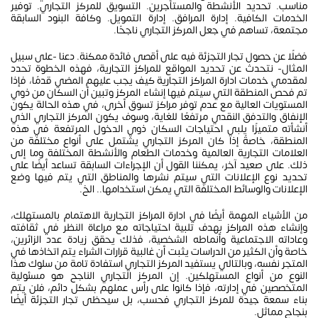
مناسب. تحديد الأنشطة والمستأجرين. التسويق للمركز التجاري. توفير
الخدمات الكافية. إدارة المرافق. إدارة التمويل. وكافة البنود السابقة
مجتمعة، تساهم في جعل المركز التجاري ناجحًا.
فضلًا عن حصول تجار التجزئة فيه على أقصى فائدة ممكنة. دعنا -على سبيل
المثال- نتحدث عن تحديد المواقع للمراكز التجارية، فهذه الخطوة تحدد
لمقدمي خدمات ادارة المراكز التجارية كيف يجب عليهم المضي قدمًا، فإذا
تم فحص المنطقة التي سيتم فيها إنشاء المركز وتبين أن السكان من ذوي
المستويات العالية مع عدم توفر مراكز تسوق أخرى، في هذه الحالة يكون
الإنفاق والتدفق النقدي مرتفعًا للغاية، وسوف يكون المركز التجاري الذي
أنشأته متميزًا يلبي احتياجات السكان ذوي الدخول المرتفعة في هذه
المنطقة، خاصةً إذا كان المركز التجاري يشتمل على أنواع مختلفة من
العلامات التجارية العالمية وخدمات الطعام والأنشطة المختلفة وما إلى
ذلك. على صعيد آخر، يمكننا القول أن الإجراءات السابقة تساعد أيضًا على
تحديد نوع الإعلانات التي سيتم نشرها والمناطق التي يتم فيها وضع
الإعلانات والوسائط المختلفة التي يمكن استخدامها.. الخ.
من الأشياء المهمة أيضًا في ادارة المراكز التجارية الاهتمام بالمستهلك،
وإنشاء هذه المراكز بهدف تلبية احتياجاته مع مراعاة النظر في ثقافته
وعاداته الاجتماعية وأنماطه الشخصية، فذلك يحقق زيادة عدد الزائرين،
خاصة وأن الكثير من الدراسات يثبت أن غالبية قرارات الشراء يتم اتخاذها في
المتجر نفسه، وبالتالي يستفيد المركز التجاري استفادة تامة من سلوك هذا
النوع من أنواع المستهلكين. إن المركز التجاري الناجح هو مسئولية
المتخصصين في إدارته، فإذا كانوا على رأس عملهم بشكل دائم، فلن يتم
بناء سمعة جيدة للمركز التجاري فحسب، بل سيحظى تجار التجزئة أيضًا
بنجاح مماثل.