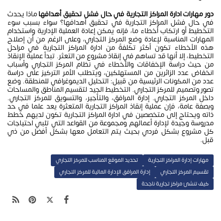
دور مهارات
ادارة المراكز التجارية
في حال فشل تحقيق أهدافها
ماذا يحدث
في حال فشل المراكز التجارية في تحقيق أهدافها؟ سواء بسبب سوء
التخطيط أو ارتكاب أخطاء ما، فإنه يمكن إعادة العملية الإدارية واستخدام
المهارات المناسبة لإعادة وضع المركز التجاري، وعلى الرغم من أن إصلاح
هذه الأخطاء تكون أكثر تكلفةً من ادارة المراكز التجارية في مراحل
التخطيط، إلا أنها قد تساهم في إنقاذ مشروع من التعثر. تبدأ عملية الإنقاذ
من حيث دراسة الإخفاقات والأخطاء في نظام المركز التجاري وأسباب
انخفاض عدد الزائرين من المستهلكين، ويتطلب الأمر التركيز على دراسة
عدد من المكونات الرئيسية من قبيل: التحليل الديموغرافي للمنطقة. وضع
تصور وتصميم للمركز التجاري. التخطيط الجيد لتقسيم المناطق والمساحات
داخل المركز التجاري. إدارة المرافق، والتأجير، والتسويق للمركز التجاري.
وبصفة عامة، فإن عملية إنقاذ المراكز التجارية المتعثرة يعد علما في حد
ذاته ويحتاج إلى متخصصين في ادارة المراكز التجارية تكون لديهم خطط
مدروسة وجيدة لإدارة أعمالهم ومجموعة من القواعد التي تلبي احتياجات
كل مشروع بشكل فردي بحيث يتم التعامل معها بشكل أفضل من ذي
قبل.
مهارات إدارة المراكز التجارية
تحديد الموقع المناسب للمركز التجاري
تقسيم المركز التجاري
إدارة المرافق الإدارة المالية للمركز التجاري
كيف تنشئ مراكز تجارية ناجحة