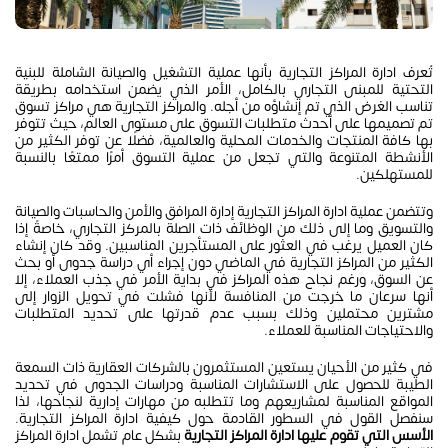
تُعرف ادارة المراكز التجارية بأنها عملية التشغيل والصيانة الشاملة للبنية
التحتية للمبنى التجاري بالكامل، الأمر الذي يضمن استخدامه بطريقة
تناسب الغرض الذي تم إنشاؤه من أجله. والمراكز التجارية هي مراكز تسوق
تم تصميمها على أحدث متطلبات التسوق على مستوى العالم، حيث تتوفر
بها كافة المنتجات والخدمات المحلية والعالمية، فضلًا عن توفر الكثير من
الأنشطة المتنوعة والتي تجعل من عملية التسوق أمرًا ممتعًا بالنسبة
للمستهلكين.
وتتضمن عملية ادارة المراكز التجارية إدارة المرافق والأمن والحاسبات والصيانة
والتسويق وما إلى ذلك من الوظائف ذات الصلة بالمركز التجاري، خاصةً إذا
كان العميل يرغب في العثور على المستأجرين المناسبين. وقد كان إنشاء
الكثير من المراكز التجارية في الماضي دون إجراء أي دراسة جدوى أو بحث
عن السوق، ورغم نجاح هذه المراكز في بداية الأمر في جذب العملاء، إلا
أنها سرعان ما خرجت من المنافسة لأنها فشلت في تحويل الزوار إلى
مشترين محتملين وذلك بسبب عدم قدرتها على تحديد المتطلبات
والاحتياجات المناسبة للعملاء.
في كثير من الأحيان يستعين المستثمرون بالشركات العقارية ذات السمعة
الطيبة للحصول على الاستشارات المناسبة ودراسات الجدوى في تحديد
المواقع المناسبة لمشاريعهم وما تتطلبه من مهارات إدارية لنجاحها، لذا
سنفصل القول في السطور القادمة حول كيفية ادارة المراكز التجارية.
الأسس التي تقوم عليها
ادارة المراكز التجارية
بشكل عام تشمل ادارة المراكز