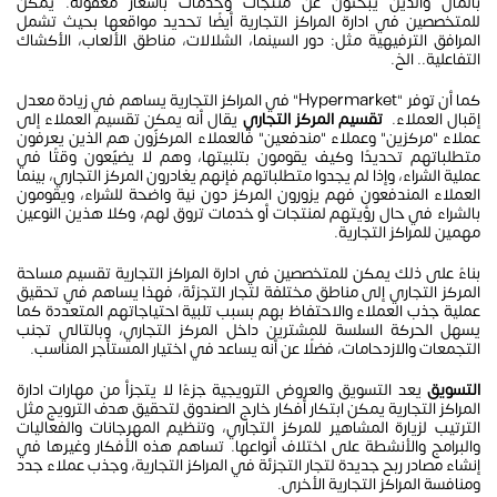
بالمال والذين يبحثون عن منتجات وخدمات بأسعار معقولة. يمكن
للمتخصصين في ادارة المراكز التجارية أيضًا تحديد مواقعها بحيث تشمل
المرافق الترفيهية مثل: دور السينما، الشلالات، مناطق الألعاب، الأكشاك
التفاعلية.. الخ.
كما أن توفر "Hypermarket" في المراكز التجارية يساهم في زيادة معدل
إقبال العملاء.
تقسيم المركز التجاري
يقال أنه يمكن تقسيم العملاء إلى
عملاء "مركزين" وعملاء "مندفعين" فالعملاء المركزّون هم الذين يعرفون
متطلباتهم تحديدًا وكيف يقومون بتلبيتها، وهم لا يضيّعون وقتًا في
عملية الشراء، وإذا لم يجدوا متطلباتهم فإنهم يغادرون المركز التجاري، بينما
العملاء المندفعون فهم يزورون المركز دون نية واضحة للشراء، ويقومون
بالشراء في حال رؤيتهم لمنتجات أو خدمات تروق لهم، وكلا هذين النوعين
مهمين للمراكز التجارية.
بناءً على ذلك يمكن للمتخصصين في ادارة المراكز التجارية تقسيم مساحة
المركز التجاري إلى مناطق مختلفة لتجار التجزئة، فهذا يساهم في تحقيق
عملية جذب العملاء والاحتفاظ بهم بسبب تلبية احتياجاتهم المتعددة كما
يسهل الحركة السلسة للمشترين داخل المركز التجاري، وبالتالي تجنب
التجمعات والازدحامات، فضلًا عن أنه يساعد في اختيار المستأجر المناسب.
التسويق
يعد التسويق والعروض الترويجية جزءًا لا يتجزأ من مهارات ادارة
المراكز التجارية يمكن ابتكار أفكار خارج الصندوق لتحقيق هدف الترويج مثل
الترتيب لزيارة المشاهير للمركز التجاري، وتنظيم المهرجانات والفعاليات
والبرامج والأنشطة على اختلاف أنواعها. تساهم هذه الأفكار وغيرها في
إنشاء مصادر ربح جديدة لتجار التجزئة في المراكز التجارية، وجذب عملاء جدد
ومنافسة المراكز التجارية الأخرى.